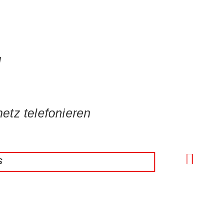
l
etz telefonieren
S