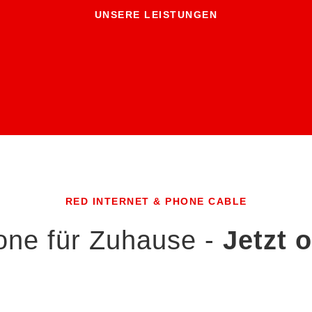
UNSERE LEISTUNGEN
& GASVERGLEICH
RED INTERNET & PHONE CABLE
one für Zuhause -
Jetzt 